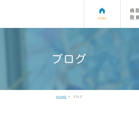
病
院
HOME
ブログ
ット
健康診断
ハムスター
デンタルケア
フェレット
ブログ
HOME