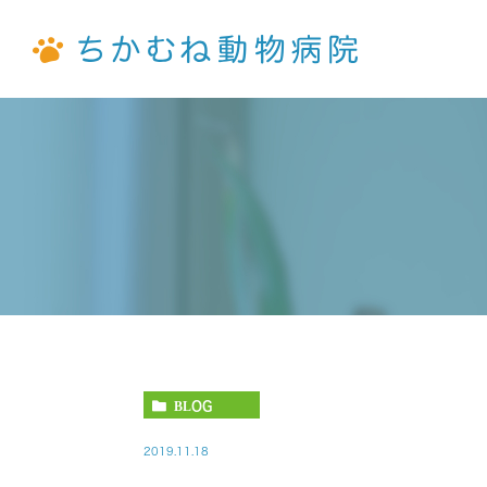
病院紹介
去勢・避妊手術
犬
猫
院長紹介
ウサギ
予防について
モルモ
BLOG
2019.11.18