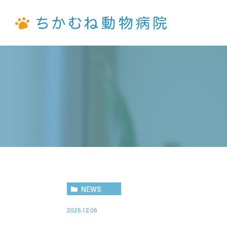
病院紹介
去勢・避妊手術
犬
猫
院長紹介
ウサギ
予防について
モルモ
NEWS
2025.12.06