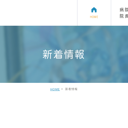
病
院
HOME
新着情報
ット
健康診断
ハムスター
デンタルケア
フェレット
新着情報
HOME